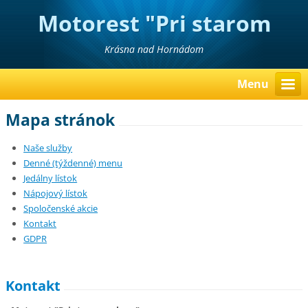
Motorest "Pri starom
mlyne"
Krásna nad Hornádom
Menu
Mapa stránok
Naše služby
Denné (týždenné) menu
Jedálny lístok
Nápojový lístok
Spoločenské akcie
Kontakt
GDPR
Kontakt