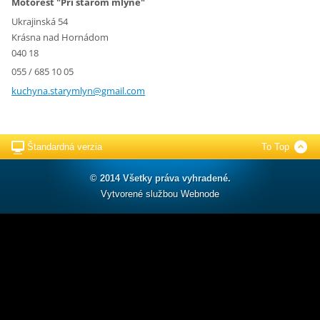
Motorest "Pri starom mlyne"
Ukrajinská 54
Krásna nad Hornádom
040 18
055 / 685 10 05
kuchyna.
starymly
n@gmail.
com
Štandardná verzia
To Top
© 2014 Všetky práva vyhradené.
Vytvorené službou
Webnode