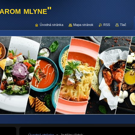
tarom mlyne"
Úvodná stránka
Mapa stránok
RSS
Tlač