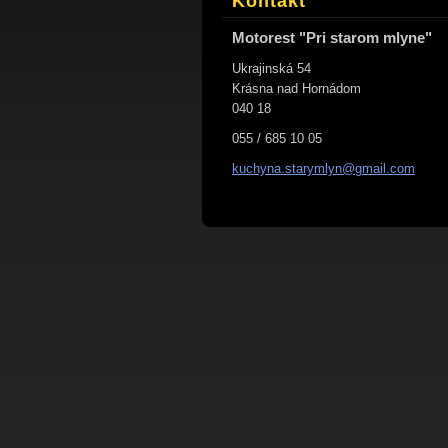
Kontakt
Motorest "Pri starom mlyne"
Ukrajinská 54
Krásna nad Hornádom
040 18
055 / 685 10 05
kuchyna.
starymly
n@gmail.
com