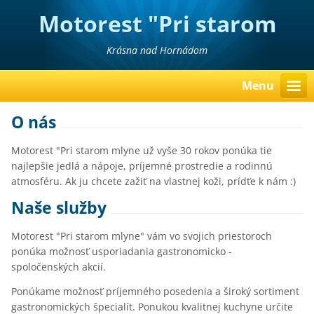
Motorest "Pri starom
mlyne"
Krásna nad Hornádom
Menu
O nás
Motorest "Pri starom mlyne už vyše 30 rokov ponúka tie
najlepšie jedlá a nápoje, príjemné prostredie a rodinnú
atmosféru. Ak ju chcete zažiť na vlastnej koži, prídťe k nám :)
Naše služby
Motorest "Pri starom mlyne" vám vo svojich priestoroch
ponúka možnosť usporiadania gastronomicko -
spoločenských akcií.
Ponúkame možnosť príjemného posedenia a široký sortiment
gastronomických špecialít. Ponukou kvalitnej kuchyne určite