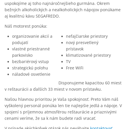
uspokojíme aj toho najnáročnejšieho gurmána. Okrem
bežných alkoholických a nealkoholických nápojov ponúkame
aj kvalitnú kávu SEGAFREDO.
Náš motorest ponúka:
organizovanie akcií a
nefajčiarske priestory
podujatí
nový presvetlený
vlastné priestranné
prístavok
parkovisko
klimatizované priestory
bezbariérový vstup
TV
strategickú polohu
Free WiFi
náladové osvetlenie
Disponujeme kapacitou 60 miest
v reštaurácii a ďalších 33 miest v novom prístavku.
Našou hlavnou prioritou je Vaša spokojnosť. Preto Vám náš
vyškolený personál ponúka len tie najlepšie jedlá a nápoje. V
spojení s príjemnou atmosférou reštaurácie a priaznivými
cenami veríme, že sa k nám budete radi vracať.
V prípade akýchkoľvek otázok nás neváhajte
kontaktovať
.